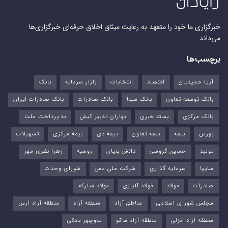
خبرگزاری ما خود را متعهد به رعایت میثاق اخلاق حرفه‌ای خبرگزاری‌ها
می‌داند.
برچسب‌ها
آریا حمیدیان
اقتصاد
انتخابات
بازار سرمایه
بانک
بانک توسعه تعاون
بانک سینا
بانک صادرات
بانک صادرات ایران
بانک مرکزی
بسته خبری
بهاران تدبیر کیش
به پرداخت ملت
بورس‌
بیمه
بیمه تعاون
بیمه دی
بیمه مرکزی
تسهیلات
تولید
حسین گروسی
دانش بنیان
روسیه
زهرا نظری مهر
سایپا
سرمایه گذاری
شرکت ملی مس
شورای وحدت
صادرات
فولاد
فولاد آلیاژی
فولاد مبارکه
مجلس شورای اسلامی
مناطق آزاد
منطقه آزاد
منطقه آزاد ارس
منطقه آزاد انزلی
منطقه آزاد ماکو
منوچهر متکی