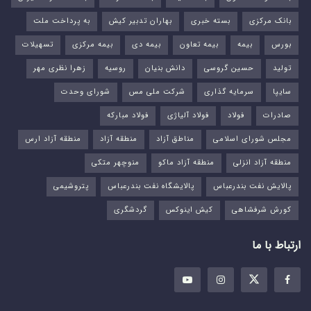
بانک مرکزی
بسته خبری
بهاران تدبیر کیش
به پرداخت ملت
بورس‌
بیمه
بیمه تعاون
بیمه دی
بیمه مرکزی
تسهیلات
تولید
حسین گروسی
دانش بنیان
روسیه
زهرا نظری مهر
سایپا
سرمایه گذاری
شرکت ملی مس
شورای وحدت
صادرات
فولاد
فولاد آلیاژی
فولاد مبارکه
مجلس شورای اسلامی
مناطق آزاد
منطقه آزاد
منطقه آزاد ارس
منطقه آزاد انزلی
منطقه آزاد ماکو
منوچهر متکی
پالایش نفت بندرعباس
پالایشگاه نفت بندرعباس
پتروشیمی
کورش شرفشاهی
کیش اینوکس
گردشگری
ارتباط با ما