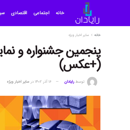
خانه
اجتماعی
اقتصادی
سی
خانه
سایر اخبار ویژه
پنجمین جشنواره و نمایش
(+عکس)
توسط
رایادان
16 آذر 1402
در
سایر اخبار ویژه