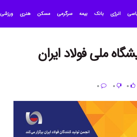
اسی
انرژی
بانک
بیمه
سرگرمی
مسکن
هنری
ورزشی
گاه ملی فولاد ایران
0
0
0