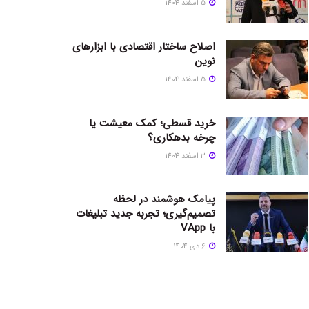
5 اسفند 1404
اصلاح ساختار اقتصادی با ابزارهای
نوین
5 اسفند 1404
خرید قسطی؛ کمک معیشت یا
چرخه بدهکاری؟
3 اسفند 1404
پیامک هوشمند در لحظه
تصمیم‌گیری؛ تجربه جدید تبلیغات
با VApp
6 دی 1404