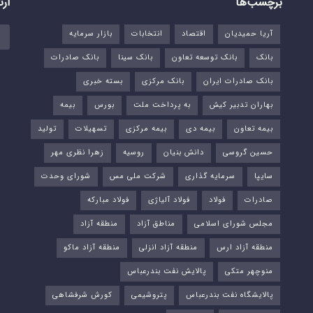
برچسب‌ها
ارت
آریا حمیدیان
اقتصاد
انتخابات
بازار سرمایه
بانک
بانک توسعه تعاون
بانک سینا
بانک صادرات
بانک صادرات ایران
بانک مرکزی
بسته خبری
بهاران تدبیر کیش
به پرداخت ملت
بورس‌
بیمه
بیمه تعاون
بیمه دی
بیمه مرکزی
تسهیلات
تولید
حسین گروسی
دانش بنیان
روسیه
زهرا نظری مهر
سایپا
سرمایه گذاری
شرکت ملی مس
شورای وحدت
صادرات
فولاد
فولاد آلیاژی
فولاد مبارکه
مجلس شورای اسلامی
مناطق آزاد
منطقه آزاد
منطقه آزاد ارس
منطقه آزاد انزلی
منطقه آزاد ماکو
منوچهر متکی
پالایش نفت بندرعباس
پالایشگاه نفت بندرعباس
پتروشیمی
کورش شرفشاهی