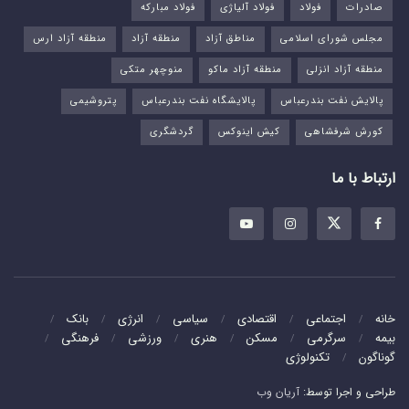
صادرات
فولاد
فولاد آلیاژی
فولاد مبارکه
مجلس شورای اسلامی
مناطق آزاد
منطقه آزاد
منطقه آزاد ارس
منطقه آزاد انزلی
منطقه آزاد ماکو
منوچهر متکی
پالایش نفت بندرعباس
پالایشگاه نفت بندرعباس
پتروشیمی
کورش شرفشاهی
کیش اینوکس
گردشگری
ارتباط با ما
خانه
اجتماعی
اقتصادی
سیاسی
انرژی
بانک
بیمه
سرگرمی
مسکن
هنری
ورزشی
فرهنگی
گوناگون
تکنولوژی
طراحی و اجرا توسط:
آریان وب