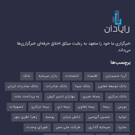
خبرگزاری ما خود را متعهد به رعایت میثاق اخلاق حرفه‌ای خبرگزاری‌ها
می‌داند.
برچسب‌ها
آریا حمیدیان
اقتصاد
انتخابات
بازار سرمایه
بانک
بانک توسعه تعاون
بانک سینا
بانک صادرات
بانک صادرات ایران
بانک مرکزی
بسته خبری
بهاران تدبیر کیش
به پرداخت ملت
بورس‌
بیمه
بیمه تعاون
بیمه دی
بیمه مرکزی
تسهیلات
تولید
حسین گروسی
دانش بنیان
روسیه
زهرا نظری مهر
سایپا
سرمایه گذاری
شرکت ملی مس
شورای وحدت