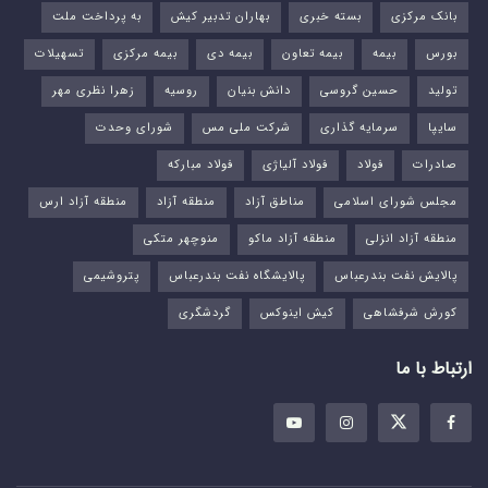
بانک مرکزی
بسته خبری
بهاران تدبیر کیش
به پرداخت ملت
بورس‌
بیمه
بیمه تعاون
بیمه دی
بیمه مرکزی
تسهیلات
تولید
حسین گروسی
دانش بنیان
روسیه
زهرا نظری مهر
سایپا
سرمایه گذاری
شرکت ملی مس
شورای وحدت
صادرات
فولاد
فولاد آلیاژی
فولاد مبارکه
مجلس شورای اسلامی
مناطق آزاد
منطقه آزاد
منطقه آزاد ارس
منطقه آزاد انزلی
منطقه آزاد ماکو
منوچهر متکی
پالایش نفت بندرعباس
پالایشگاه نفت بندرعباس
پتروشیمی
کورش شرفشاهی
کیش اینوکس
گردشگری
ارتباط با ما