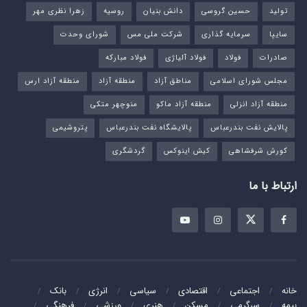
تولید
حسین گروسی
دانش بنیان
روسیه
زهرا نظری مهر
سایپا
سرمایه گذاری
شرکت ملی مس
شورای وحدت
صادرات
فولاد
فولاد آلیاژی
فولاد مبارکه
مجلس شورای اسلامی
مناطق آزاد
منطقه آزاد
منطقه آزاد ارس
منطقه آزاد انزلی
منطقه آزاد ماکو
منوچهر متکی
پالایش نفت بندرعباس
پالایشگاه نفت بندرعباس
پتروشیمی
کورش شرفشاهی
کیش اینوکس
گردشگری
ارتباط با ما
خانه
اجتماعی
اقتصادی
سیاسی
انرژی
بانک
بیمه
سرگرمی
مسکن
هنری
ورزشی
فرهنگی