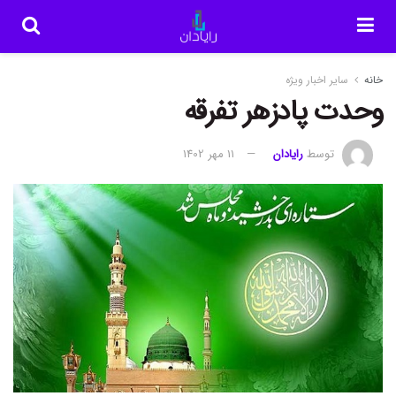
خانه
سایر اخبار ویژه
وحدت پادزهر تفرقه
توسط
رایادان
11 مهر 1402