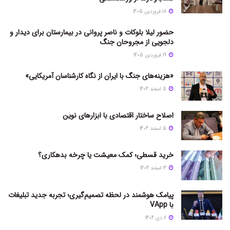
18 فروردین 1405
حضور لیلا بلوکات و ناصر پروانی در بیمارستان برای دیدار و
دلجویی از مجروحان جنگ
19 فروردین 1405
«هزینه‌های جنگ با ایران از نگاه کارشناسان آمریکایی»
5 اسفند 1404
اصلاح ساختار اقتصادی با ابزارهای نوین
5 اسفند 1404
خرید قسطی؛ کمک معیشت یا چرخه بدهکاری؟
3 اسفند 1404
پیامک هوشمند در لحظه تصمیم‌گیری؛ تجربه جدید تبلیغات
با VApp
6 دی 1404