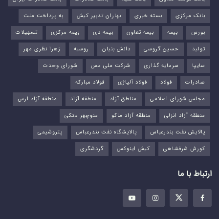
بانک مرکزی
بسته خبری
بهاران تدبیر کیش
به پرداخت ملت
بورس‌
بیمه
بیمه تعاون
بیمه دی
بیمه مرکزی
تسهیلات
تولید
حسین گروسی
دانش بنیان
روسیه
زهرا نظری مهر
سایپا
سرمایه گذاری
شرکت ملی مس
شورای وحدت
صادرات
فولاد
فولاد آلیاژی
فولاد مبارکه
مجلس شورای اسلامی
مناطق آزاد
منطقه آزاد
منطقه آزاد ارس
منطقه آزاد انزلی
منطقه آزاد ماکو
منوچهر متکی
پالایش نفت بندرعباس
پالایشگاه نفت بندرعباس
پتروشیمی
کورش شرفشاهی
کیش اینوکس
گردشگری
ارتباط با ما