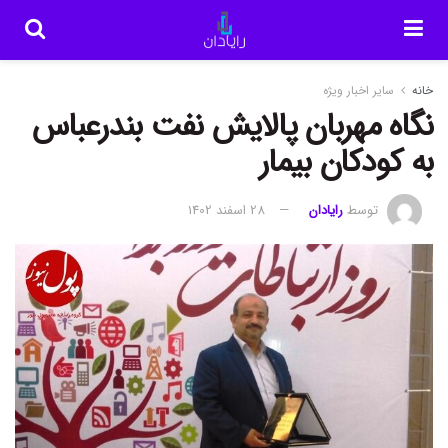
خانه
سایر اخبار ویژه
نگاه مهربان پالایش نفت بندرعباس
به کودکان بیمار
توسط
رایادان
28 اسفند 1402