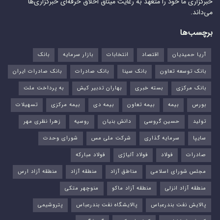
خبرگزاری ما خود را متعهد به رعایت میثاق اخلاق حرفه‌ای خبرگزاری‌ها
می‌داند.
برچسب‌ها
آریا حمیدیان
اقتصاد
انتخابات
بازار سرمایه
بانک
بانک توسعه تعاون
بانک سینا
بانک صادرات
بانک صادرات ایران
بانک مرکزی
بسته خبری
بهاران تدبیر کیش
به پرداخت ملت
بورس‌
بیمه
بیمه تعاون
بیمه دی
بیمه مرکزی
تسهیلات
تولید
حسین گروسی
دانش بنیان
روسیه
زهرا نظری مهر
سایپا
سرمایه گذاری
شرکت ملی مس
شورای وحدت
صادرات
فولاد
فولاد آلیاژی
فولاد مبارکه
مجلس شورای اسلامی
مناطق آزاد
منطقه آزاد
منطقه آزاد ارس
منطقه آزاد انزلی
منطقه آزاد ماکو
منوچهر متکی
پالایش نفت بندرعباس
پالایشگاه نفت بندرعباس
پتروشیمی