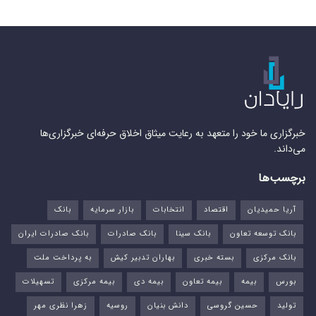
خبرگزاری ما خود را متعهد به رعایت میثاق اخلاق حرفه‌ای خبرگزاری‌ها
می‌داند.
برچسب‌ها
آریا حمیدیان
اقتصاد
انتخابات
بازار سرمایه
بانک
بانک توسعه تعاون
بانک سینا
بانک صادرات
بانک صادرات ایران
بانک مرکزی
بسته خبری
بهاران تدبیر کیش
به پرداخت ملت
بورس‌
بیمه
بیمه تعاون
بیمه دی
بیمه مرکزی
تسهیلات
تولید
حسین گروسی
دانش بنیان
روسیه
زهرا نظری مهر