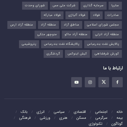
سایپا
سرمایه گذاری
شرکت ملی مس
شورای وحدت
صادرات
فولاد
فولاد آلیاژی
فولاد مبارکه
مجلس شورای اسلامی
مناطق آزاد
منطقه آزاد
منطقه آزاد ارس
منطقه آزاد انزلی
منطقه آزاد ماکو
منوچهر متکی
پالایش نفت بندرعباس
پالایشگاه نفت بندرعباس
پتروشیمی
کورش شرفشاهی
کیش اینوکس
گردشگری
ارتباط با ما
خانه
اجتماعی
اقتصادی
سیاسی
انرژی
بانک
بیمه
سرگرمی
مسکن
هنری
ورزشی
فرهنگی
گوناگون
تکنولوژی