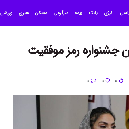
اسی
انرژی
بانک
بیمه
سرگرمی
مسکن
هنری
ورزشی
جشنواره رمز موفقیت
0
0
0