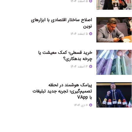
5 اسفند 1404
اصلاح ساختار اقتصادی با ابزارهای
نوین
5 اسفند 1404
خرید قسطی؛ کمک معیشت یا
چرخه بدهکاری؟
3 اسفند 1404
پیامک هوشمند در لحظه
تصمیم‌گیری؛ تجربه جدید تبلیغات
با VApp
6 دی 1404