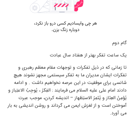
گام دوم
یک ساعت تفکر بهتر از هفتاد سال عبادت
تا زمانی که در ذیل تفکرات و توجهات مقام معظم رهبری و
تفکرات ایشان مدیران ما به تفکر سیستمی مجهز نشوند هیچ
شانسی برای موفقیت در این عرصه نخواهیم داشت . و ادامه
دادند امام على عليه السلام می فرمایند : الفِكرُ ، يُوجِبُ الاعتِبارَ و
يُؤمِنُ العِثارَ و يُثمِرُ الاستِظهارَ – انديشه كردن، موجب عبرت
آموختن است و از لغزش ايمن مى گرداند و روشن انديشى به بار
مى آورد.