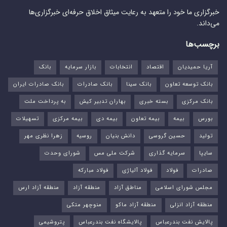
خبرگزاری ما خود را متعهد به رعایت میثاق اخلاق حرفه‌ای خبرگزاری‌ها
می‌داند.
برچسب‌ها
آریا حمیدیان
اقتصاد
انتخابات
بازار سرمایه
بانک
بانک توسعه تعاون
بانک سینا
بانک صادرات
بانک صادرات ایران
بانک مرکزی
بسته خبری
بهاران تدبیر کیش
به پرداخت ملت
بورس‌
بیمه
بیمه تعاون
بیمه دی
بیمه مرکزی
تسهیلات
تولید
حسین گروسی
دانش بنیان
روسیه
زهرا نظری مهر
سایپا
سرمایه گذاری
شرکت ملی مس
شورای وحدت
صادرات
فولاد
فولاد آلیاژی
فولاد مبارکه
مجلس شورای اسلامی
مناطق آزاد
منطقه آزاد
منطقه آزاد ارس
منطقه آزاد انزلی
منطقه آزاد ماکو
منوچهر متکی
پالایش نفت بندرعباس
پالایشگاه نفت بندرعباس
پتروشیمی