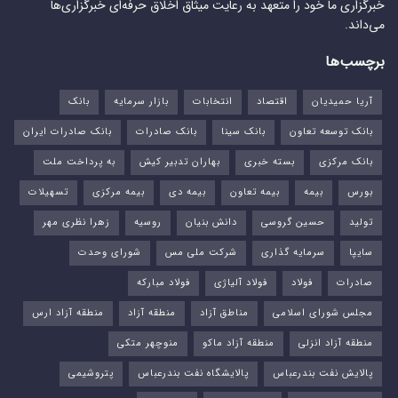
خبرگزاری ما خود را متعهد به رعایت میثاق اخلاق حرفه‌ای خبرگزاری‌ها
می‌داند.
برچسب‌ها
آریا حمیدیان
اقتصاد
انتخابات
بازار سرمایه
بانک
بانک توسعه تعاون
بانک سینا
بانک صادرات
بانک صادرات ایران
بانک مرکزی
بسته خبری
بهاران تدبیر کیش
به پرداخت ملت
بورس‌
بیمه
بیمه تعاون
بیمه دی
بیمه مرکزی
تسهیلات
تولید
حسین گروسی
دانش بنیان
روسیه
زهرا نظری مهر
سایپا
سرمایه گذاری
شرکت ملی مس
شورای وحدت
صادرات
فولاد
فولاد آلیاژی
فولاد مبارکه
مجلس شورای اسلامی
مناطق آزاد
منطقه آزاد
منطقه آزاد ارس
منطقه آزاد انزلی
منطقه آزاد ماکو
منوچهر متکی
پالایش نفت بندرعباس
پالایشگاه نفت بندرعباس
پتروشیمی