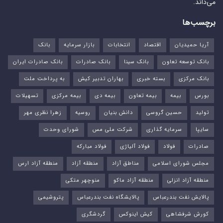
می‌داند.
برچسب‌ها
آریا حمیدیان
اقتصاد
انتخابات
بازار سرمایه
بانک
بانک توسعه تعاون
بانک سینا
بانک صادرات
بانک صادرات ایران
بانک مرکزی
بسته خبری
بهاران تدبیر کیش
به پرداخت ملت
بورس‌
بیمه
بیمه تعاون
بیمه دی
بیمه مرکزی
تسهیلات
تولید
حسین گروسی
دانش بنیان
روسیه
زهرا نظری مهر
سایپا
سرمایه گذاری
شرکت ملی مس
شورای وحدت
صادرات
فولاد
فولاد آلیاژی
فولاد مبارکه
مجلس شورای اسلامی
مناطق آزاد
منطقه آزاد
منطقه آزاد ارس
منطقه آزاد انزلی
منطقه آزاد ماکو
منوچهر متکی
پالایش نفت بندرعباس
پالایشگاه نفت بندرعباس
پتروشیمی
کورش شرفشاهی
کیش اینوکس
گردشگری