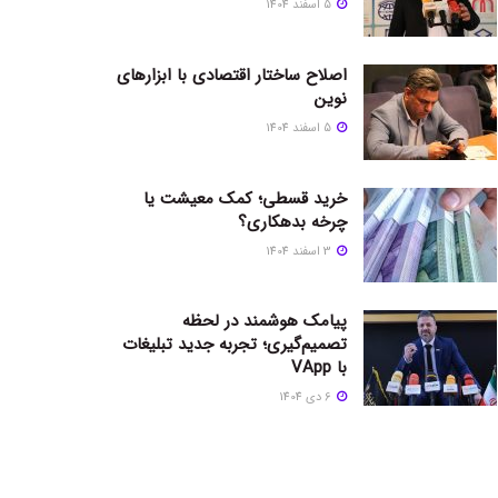
5 اسفند 1404
اصلاح ساختار اقتصادی با ابزارهای
نوین
5 اسفند 1404
خرید قسطی؛ کمک معیشت یا
چرخه بدهکاری؟
3 اسفند 1404
پیامک هوشمند در لحظه
تصمیم‌گیری؛ تجربه جدید تبلیغات
با VApp
6 دی 1404