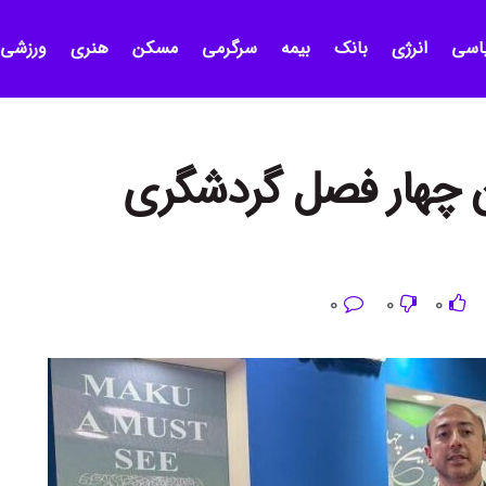
اسی
انرژی
بانک
بیمه
سرگرمی
مسکن
هنری
ورزشی
ین چهار فصل گردشگری
0
0
0