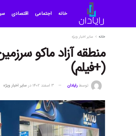
خانه
اجتماعی
اقتصادی
سی
خانه
سایر اخبار ویژه
منطقه آزاد ماکو سرزم
(+فیلم)
توسط
رایادان
3 اسفند 1402
در
سایر اخبار ویژه