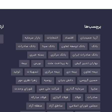
برچسب‌ها
ارت
آریا حمیدیان
اقتصاد
انتخابات
بازار سرمایه
بانک
بانک توسعه تعاون
بانک سینا
بانک صادرات
بانک صادرات ایران
بانک مرکزی
بسته خبری
بهاران تدبیر کیش
به پرداخت ملت
بورس‌
بیمه
بیمه تعاون
بیمه دی
بیمه مرکزی
تسهیلات
تولید
حسین گروسی
دانش بنیان
روسیه
زهرا نظری مهر
سایپا
سرمایه گذاری
شرکت ملی مس
شورای وحدت
صادرات
فولاد
فولاد آلیاژی
فولاد مبارکه
مجلس شورای اسلامی
مناطق آزاد
منطقه آزاد