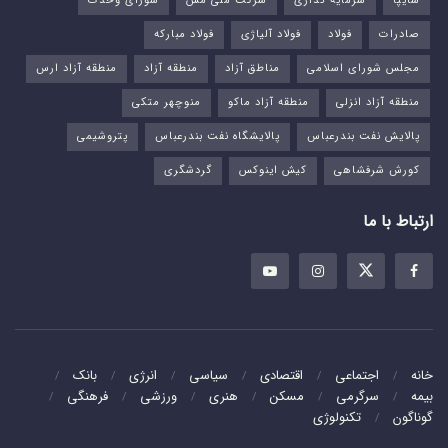
سایپا
سرمایه گذاری
شرکت ملی مس
شورای وحدت
صادرات
فولاد
فولاد آلیاژی
فولاد مبارکه
مجلس شورای اسلامی
مناطق آزاد
منطقه آزاد
منطقه آزاد ارس
منطقه آزاد انزلی
منطقه آزاد ماکو
منوچهر متکی
پالایش نفت بندرعباس
پالایشگاه نفت بندرعباس
پتروشیمی
کورش شرفشاهی
کیش اینوکس
گردشگری
ارتباط با ما
خانه
اجتماعی
اقتصادی
سیاسی
انرژی
بانک
بیمه
سرگرمی
مسکن
هنری
ورزشی
فرهنگی
گوناگون
تکنولوژی