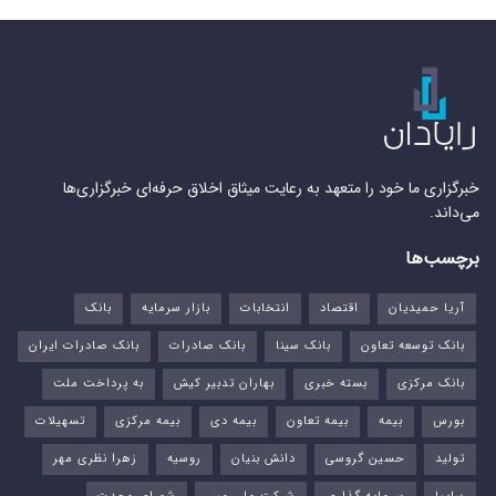
خبرگزاری ما خود را متعهد به رعایت میثاق اخلاق حرفه‌ای خبرگزاری‌ها
می‌داند.
برچسب‌ها
آریا حمیدیان
اقتصاد
انتخابات
بازار سرمایه
بانک
بانک توسعه تعاون
بانک سینا
بانک صادرات
بانک صادرات ایران
بانک مرکزی
بسته خبری
بهاران تدبیر کیش
به پرداخت ملت
بورس‌
بیمه
بیمه تعاون
بیمه دی
بیمه مرکزی
تسهیلات
تولید
حسین گروسی
دانش بنیان
روسیه
زهرا نظری مهر