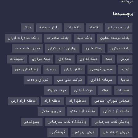
می‌داند.
برچسب‌ها
آریا حمیدیان
اقتصاد
انتخابات
بازار سرمایه
بانک
بانک توسعه تعاون
بانک سینا
بانک صادرات
بانک صادرات ایران
بانک مرکزی
بسته خبری
بهاران تدبیر کیش
به پرداخت ملت
بورس‌
بیمه
بیمه تعاون
بیمه دی
بیمه مرکزی
تسهیلات
تولید
حسین گروسی
دانش بنیان
روسیه
زهرا نظری مهر
سایپا
سرمایه گذاری
شرکت ملی مس
شورای وحدت
صادرات
فولاد
فولاد آلیاژی
فولاد مبارکه
مجلس شورای اسلامی
مناطق آزاد
منطقه آزاد
منطقه آزاد ارس
منطقه آزاد انزلی
منطقه آزاد ماکو
منوچهر متکی
پالایش نفت بندرعباس
پالایشگاه نفت بندرعباس
پتروشیمی
کورش شرفشاهی
کیش اینوکس
گردشگری