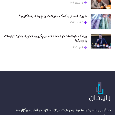
5 اسفند 1404
خرید قسطی؛ کمک معیشت یا چرخه بدهکاری؟
3 اسفند 1404
پیامک هوشمند در لحظه تصمیم‌گیری؛ تجربه جدید تبلیغات
با VApp
6 دی 1404
خبرگزاری ما خود را متعهد به رعایت میثاق اخلاق حرفه‌ای خبرگزاری‌ها