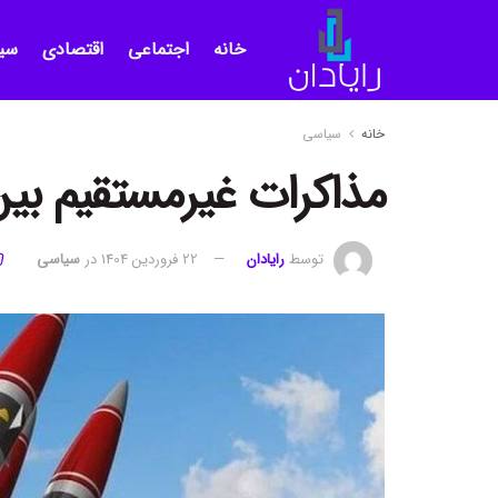
خانه
اجتماعی
اقتصادی
سی
خانه
سیاسی
مذاکرات غیرمستقیم بین 
توسط
رایادان
22 فروردین 1404
در
سیاسی