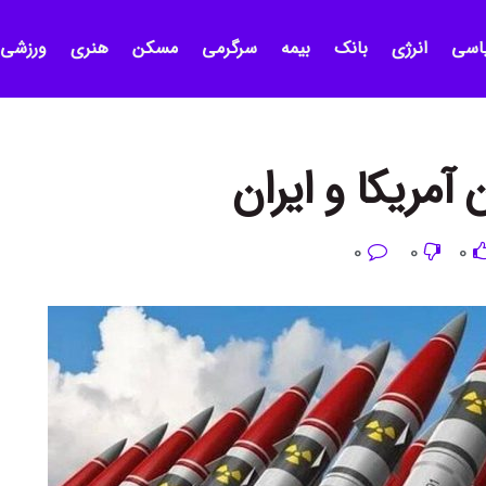
اسی
انرژی
بانک
بیمه
سرگرمی
مسکن
هنری
ورزشی
آمریکا و ایران
0
0
0