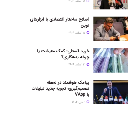
5 اسفند 1404
اصلاح ساختار اقتصادی با ابزارهای
نوین
5 اسفند 1404
خرید قسطی؛ کمک معیشت یا
چرخه بدهکاری؟
3 اسفند 1404
پیامک هوشمند در لحظه
تصمیم‌گیری؛ تجربه جدید تبلیغات
با VApp
6 دی 1404