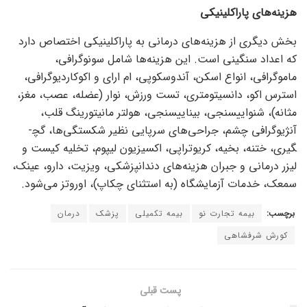
هزینه‌های پاراکلینیکی
بخش دیگری از هزینه‌های درمانی به پاراکلینیکی اختصاص دارد
که اعداد سنگینی است. این هزینه‌ها شامل سونوگرافی،
ماموگرافی، انواع اسکن، آندوسکوپی، ام ار‌ای و اکوکاردیوگرافی،
استرس اکو، دانسیتومتری، تست ورزش، نوار (عضله، عصب، مغز،
مثانه)، شنوایی­سنجی، بینایی­سنجی، هولتر مانیتورینگ قلب،
آنژیوگرافی چشم، جراحی‌های سرپایی نظیر شکستگی‌ها، گچ­
گیری، ختنه، بخیه، کریوتراپی، اکسیزیون لیپوم، تخلیه کیست و
لیزر درمانی و جبران هزینه‌های دندان­پزشکی، ویزیت، دارو، عینک،
سمعک، خدمات آزمایشگاه (به استثنای چکاپ)، اوروتز می‌شود.
برچسب:
بیمه تجارت نو
بیمه تکمیلی
پزشک
درمان
کورش شرفشاهی
پست قبلی