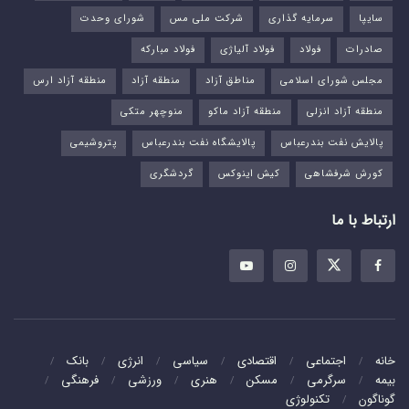
سایپا
سرمایه گذاری
شرکت ملی مس
شورای وحدت
صادرات
فولاد
فولاد آلیاژی
فولاد مبارکه
مجلس شورای اسلامی
مناطق آزاد
منطقه آزاد
منطقه آزاد ارس
منطقه آزاد انزلی
منطقه آزاد ماکو
منوچهر متکی
پالایش نفت بندرعباس
پالایشگاه نفت بندرعباس
پتروشیمی
کورش شرفشاهی
کیش اینوکس
گردشگری
ارتباط با ما
خانه
اجتماعی
اقتصادی
سیاسی
انرژی
بانک
بیمه
سرگرمی
مسکن
هنری
ورزشی
فرهنگی
گوناگون
تکنولوژی