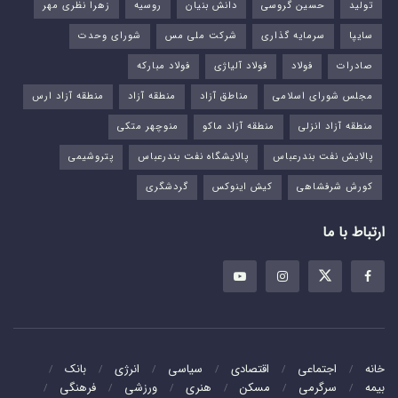
تولید
حسین گروسی
دانش بنیان
روسیه
زهرا نظری مهر
سایپا
سرمایه گذاری
شرکت ملی مس
شورای وحدت
صادرات
فولاد
فولاد آلیاژی
فولاد مبارکه
مجلس شورای اسلامی
مناطق آزاد
منطقه آزاد
منطقه آزاد ارس
منطقه آزاد انزلی
منطقه آزاد ماکو
منوچهر متکی
پالایش نفت بندرعباس
پالایشگاه نفت بندرعباس
پتروشیمی
کورش شرفشاهی
کیش اینوکس
گردشگری
ارتباط با ما
خانه
اجتماعی
اقتصادی
سیاسی
انرژی
بانک
بیمه
سرگرمی
مسکن
هنری
ورزشی
فرهنگی