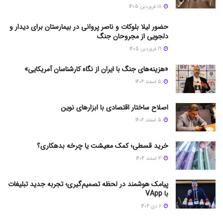
18 فروردین 1405
حضور لیلا بلوکات و ناصر پروانی در بیمارستان برای دیدار و
دلجویی از مجروحان جنگ
19 فروردین 1405
«هزینه‌های جنگ با ایران از نگاه کارشناسان آمریکایی»
5 اسفند 1404
اصلاح ساختار اقتصادی با ابزارهای نوین
5 اسفند 1404
خرید قسطی؛ کمک معیشت یا چرخه بدهکاری؟
3 اسفند 1404
پیامک هوشمند در لحظه تصمیم‌گیری؛ تجربه جدید تبلیغات
با VApp
6 دی 1404