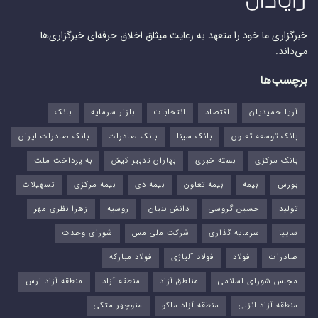
خبرگزاری ما خود را متعهد به رعایت میثاق اخلاق حرفه‌ای خبرگزاری‌ها
می‌داند.
برچسب‌ها
آریا حمیدیان
اقتصاد
انتخابات
بازار سرمایه
بانک
بانک توسعه تعاون
بانک سینا
بانک صادرات
بانک صادرات ایران
بانک مرکزی
بسته خبری
بهاران تدبیر کیش
به پرداخت ملت
بورس‌
بیمه
بیمه تعاون
بیمه دی
بیمه مرکزی
تسهیلات
تولید
حسین گروسی
دانش بنیان
روسیه
زهرا نظری مهر
سایپا
سرمایه گذاری
شرکت ملی مس
شورای وحدت
صادرات
فولاد
فولاد آلیاژی
فولاد مبارکه
مجلس شورای اسلامی
مناطق آزاد
منطقه آزاد
منطقه آزاد ارس
منطقه آزاد انزلی
منطقه آزاد ماکو
منوچهر متکی