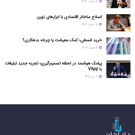
5 اسفند 1404
اصلاح ساختار اقتصادی با ابزارهای نوین
5 اسفند 1404
خرید قسطی؛ کمک معیشت یا چرخه بدهکاری؟
3 اسفند 1404
پیامک هوشمند در لحظه تصمیم‌گیری؛ تجربه جدید تبلیغات
با VApp
6 دی 1404