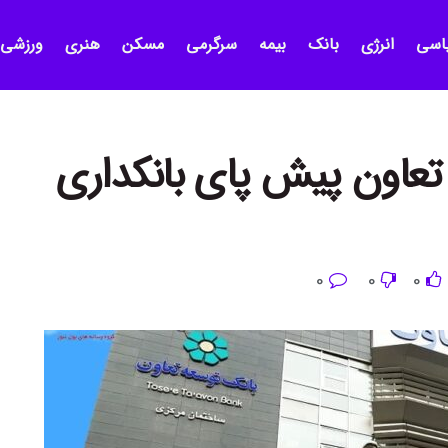
اسی
انرژی
بانک
بیمه
سرگرمی
مسکن
هنری
ورزشی
تعاون پیش پای بانکداری
0
0
0