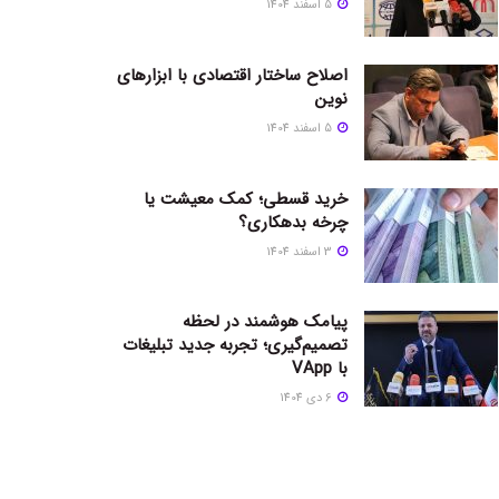
5 اسفند 1404
اصلاح ساختار اقتصادی با ابزارهای
نوین
5 اسفند 1404
خرید قسطی؛ کمک معیشت یا
چرخه بدهکاری؟
3 اسفند 1404
پیامک هوشمند در لحظه
تصمیم‌گیری؛ تجربه جدید تبلیغات
با VApp
6 دی 1404