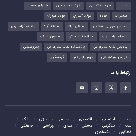
سایپا
سرمایه گذاری
شرکت ملی مس
شورای وحدت
صادرات
فولاد
فولاد آلیاژی
فولاد مبارکه
مجلس شورای اسلامی
مناطق آزاد
منطقه آزاد
منطقه آزاد ارس
منطقه آزاد انزلی
منطقه آزاد ماکو
منوچهر متکی
پالایش نفت بندرعباس
پالایشگاه نفت بندرعباس
پتروشیمی
کورش شرفشاهی
کیش اینوکس
گردشگری
ارتباط با ما
خانه
اجتماعی
اقتصادی
سیاسی
انرژی
بانک
بیمه
سرگرمی
مسکن
هنری
ورزشی
فرهنگی
گوناگون
تکنولوژی