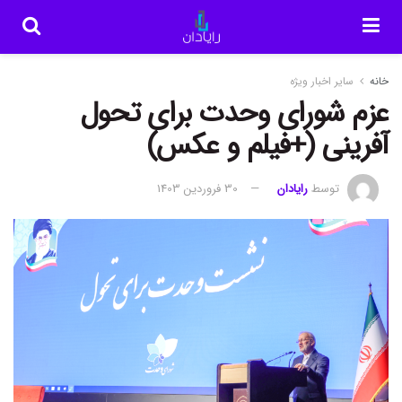
خانه
سایر اخبار ویژه
عزم شورای وحدت برای تحول
آفرینی (+فیلم و عکس)
توسط
رایادان
30 فروردین 1403