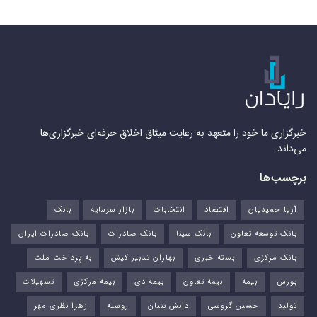
خبرگزاری ما خود را متعهد به رعایت میثاق اخلاق حرفه‌ای خبرگزاری‌ها
می‌داند.
برچسب‌ها
آریا حمیدیان
اقتصاد
انتخابات
بازار سرمایه
بانک
بانک توسعه تعاون
بانک سینا
بانک صادرات
بانک صادرات ایران
بانک مرکزی
بسته خبری
بهاران تدبیر کیش
به پرداخت ملت
بورس‌
بیمه
بیمه تعاون
بیمه دی
بیمه مرکزی
تسهیلات
تولید
حسین گروسی
دانش بنیان
روسیه
زهرا نظری مهر