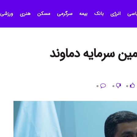
اسی
انرژی
بانک
بیمه
سرگرمی
مسکن
هنری
ورزشی
مین سرمایه دماوند
0
0
0