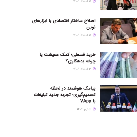
5 اسفند 1404
اصلاح ساختار اقتصادی با ابزارهای
نوین
5 اسفند 1404
خرید قسطی؛ کمک معیشت یا
چرخه بدهکاری؟
3 اسفند 1404
پیامک هوشمند در لحظه
تصمیم‌گیری؛ تجربه جدید تبلیغات
با VApp
6 دی 1404