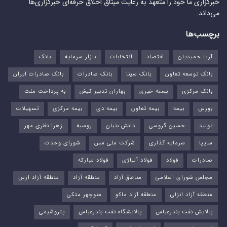
خبرگزاری ما خود را متعهد به رعایت میثاق اخلاق حرفه‌ای خبرگزاری‌ها
می‌داند.
برچسب‌ها
آریا حمیدیان
اقتصاد
انتخابات
بازار سرمایه
بانک
بانک توسعه تعاون
بانک سینا
بانک صادرات
بانک صادرات ایران
بانک مرکزی
بسته خبری
بهاران تدبیر کیش
به پرداخت ملت
بورس‌
بیمه
بیمه تعاون
بیمه دی
بیمه مرکزی
تسهیلات
تولید
حسین گروسی
دانش بنیان
روسیه
زهرا نظری مهر
سایپا
سرمایه گذاری
شرکت ملی مس
شورای وحدت
صادرات
فولاد
فولاد آلیاژی
فولاد مبارکه
مجلس شورای اسلامی
مناطق آزاد
منطقه آزاد
منطقه آزاد ارس
منطقه آزاد انزلی
منطقه آزاد ماکو
منوچهر متکی
پالایش نفت بندرعباس
پالایشگاه نفت بندرعباس
پتروشیمی