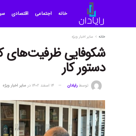
خانه
اجتماعی
اقتصادی
سی
خانه
سایر اخبار ویژه
شکوفایی ظرفیت‌های کش
دستور کار
توسط
رایادان
14 اسفند 1402
در
سایر اخبار ویژه