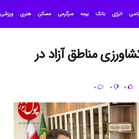
اسی
انرژی
بانک
بیمه
سرگرمی
مسکن
هنری
ورزشی
اورزی مناطق آزاد در
0
0
0