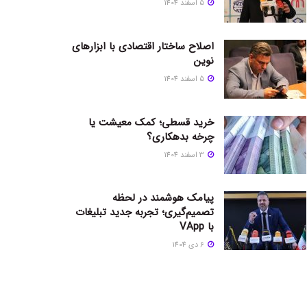
5 اسفند 1404
اصلاح ساختار اقتصادی با ابزارهای
نوین
5 اسفند 1404
خرید قسطی؛ کمک معیشت یا
چرخه بدهکاری؟
3 اسفند 1404
پیامک هوشمند در لحظه
تصمیم‌گیری؛ تجربه جدید تبلیغات
با VApp
6 دی 1404