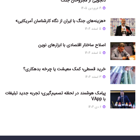
دلجویی از مجروحان جنگ
19 فروردین 1405
«هزینه‌های جنگ با ایران از نگاه کارشناسان آمریکایی»
5 اسفند 1404
اصلاح ساختار اقتصادی با ابزارهای نوین
5 اسفند 1404
خرید قسطی؛ کمک معیشت یا چرخه بدهکاری؟
3 اسفند 1404
پیامک هوشمند در لحظه تصمیم‌گیری؛ تجربه جدید تبلیغات
با VApp
6 دی 1404