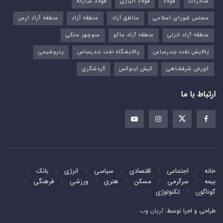
صادرات
فولاد
فولاد آلیاژی
فولاد مبارکه
مجلس شورای اسلامی
مناطق آزاد
منطقه آزاد
منطقه آزاد ارس
منطقه آزاد انزلی
منطقه آزاد ماکو
منوچهر متکی
پالایش نفت بندرعباس
پالایشگاه نفت بندرعباس
پتروشیمی
کورش شرفشاهی
کیش اینوکس
گردشگری
ارتباط با ما
خانه
اجتماعی
اقتصادی
سیاسی
انرژی
بانک
بیمه
سرگرمی
مسکن
هنری
ورزشی
فرهنگی
گوناگون
تکنولوژی
طراحی و اجرا توسط:
آریان وب