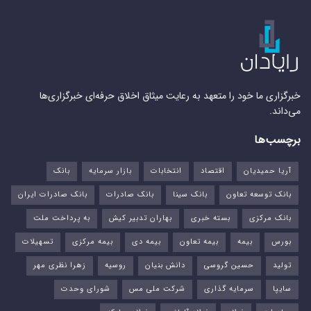
خبرگزاری ما خود را متعهد به رعایت میثاق اخلاق حرفه‌ای خبرگزاری‌ها
می‌داند.
برچسب‌ها
آریا حمیدیان
اقتصاد
انتخابات
بازار سرمایه
بانک
بانک توسعه تعاون
بانک سینا
بانک صادرات
بانک صادرات ایران
بانک مرکزی
بسته خبری
بهاران تدبیر کیش
به پرداخت ملت
بورس‌
بیمه
بیمه تعاون
بیمه دی
بیمه مرکزی
تسهیلات
تولید
حسین گروسی
دانش بنیان
روسیه
زهرا نظری مهر
سایپا
سرمایه گذاری
شرکت ملی مس
شورای وحدت