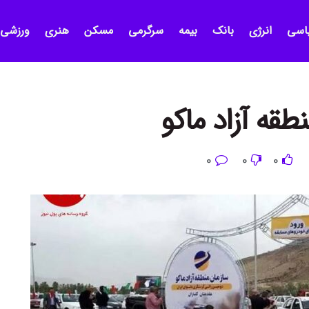
اسی
انرژی
بانک
بیمه
سرگرمی
مسکن
هنری
ورزشی
طقه آزاد ماکو
0
0
0