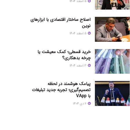
5 اسفند 1404
اصلاح ساختار اقتصادی با ابزارهای
نوین
5 اسفند 1404
خرید قسطی؛ کمک معیشت یا
چرخه بدهکاری؟
3 اسفند 1404
پیامک هوشمند در لحظه
تصمیم‌گیری؛ تجربه جدید تبلیغات
با VApp
6 دی 1404