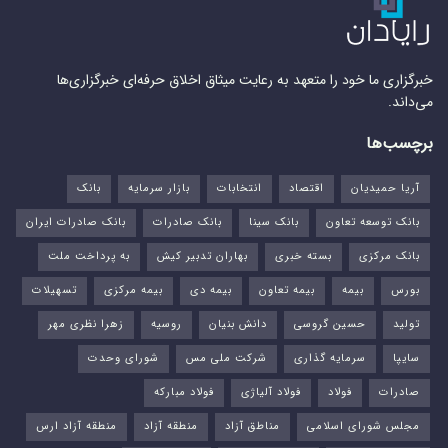
خبرگزاری ما خود را متعهد به رعایت میثاق اخلاق حرفه‌ای خبرگزاری‌ها
می‌داند.
برچسب‌ها
آریا حمیدیان
اقتصاد
انتخابات
بازار سرمایه
بانک
بانک توسعه تعاون
بانک سینا
بانک صادرات
بانک صادرات ایران
بانک مرکزی
بسته خبری
بهاران تدبیر کیش
به پرداخت ملت
بورس‌
بیمه
بیمه تعاون
بیمه دی
بیمه مرکزی
تسهیلات
تولید
حسین گروسی
دانش بنیان
روسیه
زهرا نظری مهر
سایپا
سرمایه گذاری
شرکت ملی مس
شورای وحدت
صادرات
فولاد
فولاد آلیاژی
فولاد مبارکه
مجلس شورای اسلامی
مناطق آزاد
منطقه آزاد
منطقه آزاد ارس