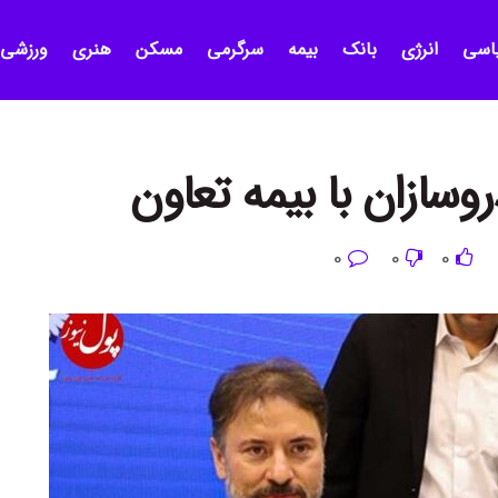
اسی
انرژی
بانک
بیمه
سرگرمی
مسکن
هنری
ورزشی
وسازان با بیمه تعاون
0
0
0