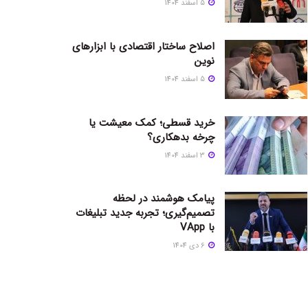
5 اسفند 1404
اصلاح ساختار اقتصادی با ابزارهای
نوین
5 اسفند 1404
خرید قسطی؛ کمک معیشت یا
چرخه بدهکاری؟
3 اسفند 1404
پیامک هوشمند در لحظه
تصمیم‌گیری؛ تجربه جدید تبلیغات
با VApp
6 دی 1404