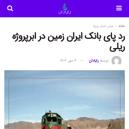
خانه
سایر اخبار ویژه
رد پای بانک ایران زمین در ابرپروژه
ریلی
توسط
رایادان
4 مهر 1402