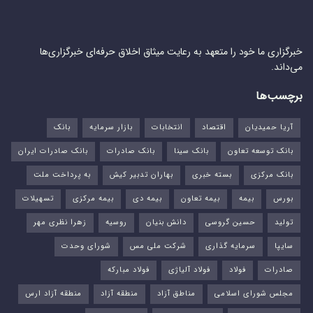
خبرگزاری ما خود را متعهد به رعایت میثاق اخلاق حرفه‌ای خبرگزاری‌ها
می‌داند.
برچسب‌ها
آریا حمیدیان
اقتصاد
انتخابات
بازار سرمایه
بانک
بانک توسعه تعاون
بانک سینا
بانک صادرات
بانک صادرات ایران
بانک مرکزی
بسته خبری
بهاران تدبیر کیش
به پرداخت ملت
بورس‌
بیمه
بیمه تعاون
بیمه دی
بیمه مرکزی
تسهیلات
تولید
حسین گروسی
دانش بنیان
روسیه
زهرا نظری مهر
سایپا
سرمایه گذاری
شرکت ملی مس
شورای وحدت
صادرات
فولاد
فولاد آلیاژی
فولاد مبارکه