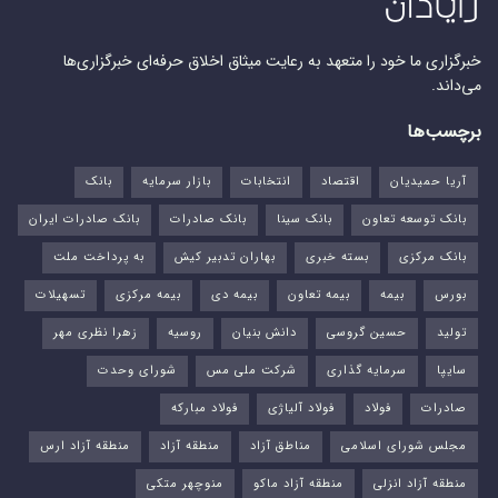
خبرگزاری ما خود را متعهد به رعایت میثاق اخلاق حرفه‌ای خبرگزاری‌ها
می‌داند.
برچسب‌ها
آریا حمیدیان
اقتصاد
انتخابات
بازار سرمایه
بانک
بانک توسعه تعاون
بانک سینا
بانک صادرات
بانک صادرات ایران
بانک مرکزی
بسته خبری
بهاران تدبیر کیش
به پرداخت ملت
بورس‌
بیمه
بیمه تعاون
بیمه دی
بیمه مرکزی
تسهیلات
تولید
حسین گروسی
دانش بنیان
روسیه
زهرا نظری مهر
سایپا
سرمایه گذاری
شرکت ملی مس
شورای وحدت
صادرات
فولاد
فولاد آلیاژی
فولاد مبارکه
مجلس شورای اسلامی
مناطق آزاد
منطقه آزاد
منطقه آزاد ارس
منطقه آزاد انزلی
منطقه آزاد ماکو
منوچهر متکی