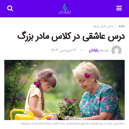
خانه
سایر اخبار ویژه
درس عاشقی در کلاس مادر بزرگ
توسط
رایادان
31 فروردین 1403
Happy Grandmother with her granddaughter working in the garden