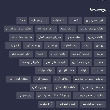
برچسب‌ها
آریا حمیدیان
اقتصاد
انتخابات
بازار سرمایه
بانک
بانک توسعه تعاون
بانک سینا
بانک صادرات
بانک صادرات ایران
بانک مرکزی
بسته خبری
بهاران تدبیر کیش
به پرداخت ملت
بورس‌
بیمه
بیمه تعاون
بیمه دی
بیمه مرکزی
تسهیلات
تولید
حسین گروسی
دانش بنیان
روسیه
زهرا نظری مهر
سایپا
سرمایه گذاری
شرکت ملی مس
شورای وحدت
صادرات
فولاد
فولاد آلیاژی
فولاد مبارکه
مجلس شورای اسلامی
مناطق آزاد
منطقه آزاد
منطقه آزاد ارس
منطقه آزاد انزلی
منطقه آزاد ماکو
منوچهر متکی
پالایش نفت بندرعباس
پالایشگاه نفت بندرعباس
پتروشیمی
کورش شرفشاهی
کیش اینوکس
گردشگری