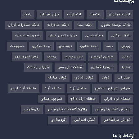
برچسب‌ها
آریا حمیدیان
اقتصاد
انتخابات
بازار سرمایه
بانک
بانک توسعه تعاون
بانک سینا
بانک صادرات
بانک صادرات ایران
بانک مرکزی
بسته خبری
بهاران تدبیر کیش
به پرداخت ملت
بورس‌
بیمه
بیمه تعاون
بیمه دی
بیمه مرکزی
تسهیلات
تولید
حسین گروسی
دانش بنیان
روسیه
زهرا نظری مهر
سایپا
سرمایه گذاری
شرکت ملی مس
شورای وحدت
صادرات
فولاد
فولاد آلیاژی
فولاد مبارکه
مجلس شورای اسلامی
مناطق آزاد
منطقه آزاد
منطقه آزاد ارس
منطقه آزاد انزلی
منطقه آزاد ماکو
منوچهر متکی
پالایش نفت بندرعباس
پالایشگاه نفت بندرعباس
پتروشیمی
کورش شرفشاهی
کیش اینوکس
گردشگری
ارتباط با ما