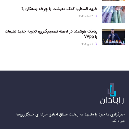
خرید قسطی؛ کمک معیشت یا چرخه بدهکاری؟
3 اسفند 1404
پیامک هوشمند در لحظه تصمیم‌گیری؛ تجربه جدید تبلیغات
با VApp
6 دی 1404
خبرگزاری ما خود را متعهد به رعایت میثاق اخلاق حرفه‌ای خبرگزاری‌ها
می‌داند.