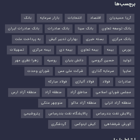
برچسب‌ها
آریا حمیدیان
اقتصاد
انتخابات
بازار سرمایه
بانک
بانک توسعه تعاون
بانک سینا
بانک صادرات
بانک صادرات ایران
بانک مرکزی
بسته خبری
بهاران تدبیر کیش
به پرداخت ملت
بورس‌
بیمه
بیمه تعاون
بیمه دی
بیمه مرکزی
تسهیلات
تولید
حسین گروسی
دانش بنیان
روسیه
زهرا نظری مهر
سایپا
سرمایه گذاری
شرکت ملی مس
شورای وحدت
صادرات
فولاد
فولاد آلیاژی
فولاد مبارکه
مجلس شورای اسلامی
مناطق آزاد
منطقه آزاد
منطقه آزاد ارس
منطقه آزاد انزلی
منطقه آزاد ماکو
منوچهر متکی
پالایش نفت بندرعباس
پالایشگاه نفت بندرعباس
پتروشیمی
کورش شرفشاهی
کیش اینوکس
گردشگری