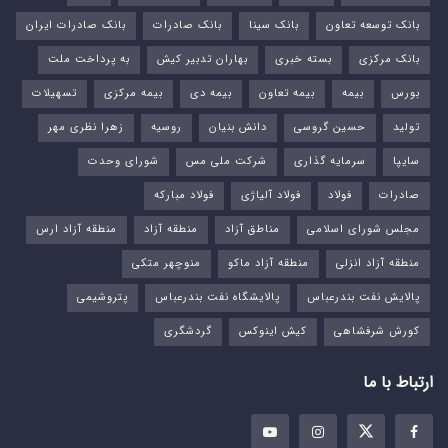
بانک توسعه تعاون
بانک سینا
بانک صادرات
بانک صادرات ایران
بانک مرکزی
بسته خبری
بهاران تدبیر کیش
به پرداخت ملت
بورس‌
بیمه
بیمه تعاون
بیمه دی
بیمه مرکزی
تسهیلات
تولید
حسین گروسی
دانش بنیان
روسیه
زهرا نظری مهر
سایپا
سرمایه گذاری
شرکت ملی مس
شورای وحدت
صادرات
فولاد
فولاد آلیاژی
فولاد مبارکه
مجلس شورای اسلامی
مناطق آزاد
منطقه آزاد
منطقه آزاد ارس
منطقه آزاد انزلی
منطقه آزاد ماکو
منوچهر متکی
پالایش نفت بندرعباس
پالایشگاه نفت بندرعباس
پتروشیمی
کورش شرفشاهی
کیش اینوکس
گردشگری
ارتباط با ما