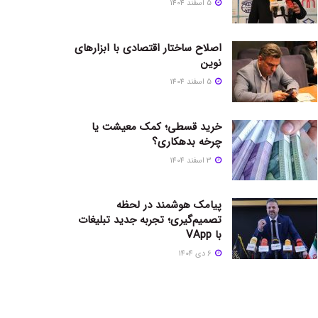
5 اسفند 1404
اصلاح ساختار اقتصادی با ابزارهای
نوین
5 اسفند 1404
خرید قسطی؛ کمک معیشت یا
چرخه بدهکاری؟
3 اسفند 1404
پیامک هوشمند در لحظه
تصمیم‌گیری؛ تجربه جدید تبلیغات
با VApp
6 دی 1404