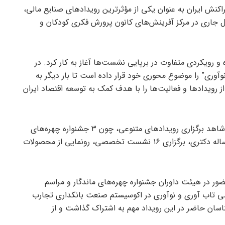
اکنش ایران به عنوان یکی از مؤثرترین رویداد‌های صنایع مالی،
شور از تاریخ ۱۸ لغایت ۲۰ دی‌ماه سال جاری در مرکز آفرینش‌های کانون پرورش فکری کودکان و
 و رویکردی متفاوت در برپایی نشست‌ها آغاز به کار کرد. در
نوآوری” را موضوع محوری خود قرار داده است تا بار دیگر به
ز رویداد‌ها و فعالیت‌ها را با هدف کمک به توسعه اقتصاد ایران
گفتنی است در این رویداد علاوه بر بخش نمایشگاهی شاهد برگزاری رویداد‌های متنوعی، چون ۳ جشنواره چهره‌های
ماندگار سال ١۴٠٢، انتخاب محصولات برتر و جشنواره رساله دکتری، برگزاری ١۶ نشست تخصصی، رونمایی از محصولات
ضور در هیئت داوران جشنواره چهره‌های ماندگار و مراسم
صی تاب آوری و نوآوری در اکوسیستم صنعت بانکداری تجارب
ناسان حاضر در این رویداد مهم به اشتراک گذاشت و از