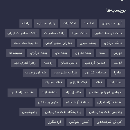
برچسب‌ها
آریا حمیدیان
اقتصاد
انتخابات
بازار سرمایه
بانک
بانک توسعه تعاون
بانک سینا
بانک صادرات
بانک صادرات ایران
بانک مرکزی
بسته خبری
بهاران تدبیر کیش
به پرداخت ملت
بورس‌
بیمه
بیمه تعاون
بیمه دی
بیمه مرکزی
تسهیلات
تولید
حسین گروسی
دانش بنیان
روسیه
زهرا نظری مهر
سایپا
سرمایه گذاری
شرکت ملی مس
شورای وحدت
صادرات
فولاد
فولاد آلیاژی
فولاد مبارکه
مجلس شورای اسلامی
مناطق آزاد
منطقه آزاد
منطقه آزاد ارس
منطقه آزاد انزلی
منطقه آزاد ماکو
منوچهر متکی
پالایش نفت بندرعباس
پالایشگاه نفت بندرعباس
پتروشیمی
کورش شرفشاهی
کیش اینوکس
گردشگری