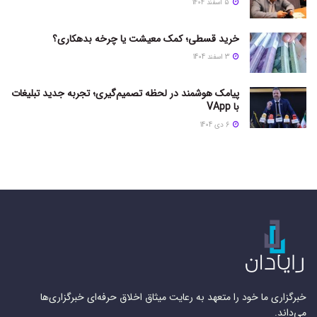
5 اسفند 1404
خرید قسطی؛ کمک معیشت یا چرخه بدهکاری؟
3 اسفند 1404
پیامک هوشمند در لحظه تصمیم‌گیری؛ تجربه جدید تبلیغات
با VApp
6 دی 1404
خبرگزاری ما خود را متعهد به رعایت میثاق اخلاق حرفه‌ای خبرگزاری‌ها
می‌داند.