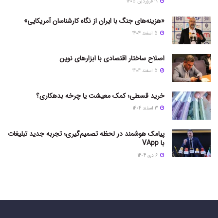
19 فروردین 1405
«هزینه‌های جنگ با ایران از نگاه کارشناسان آمریکایی»
5 اسفند 1404
اصلاح ساختار اقتصادی با ابزارهای نوین
5 اسفند 1404
خرید قسطی؛ کمک معیشت یا چرخه بدهکاری؟
3 اسفند 1404
پیامک هوشمند در لحظه تصمیم‌گیری؛ تجربه جدید تبلیغات
با VApp
6 دی 1404