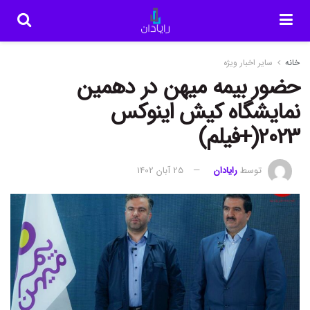
خانه
سایر اخبار ویژه
حضور بیمه میهن در دهمین
نمایشگاه کیش اینوکس
2023(+فیلم)
توسط
رایادان
25 آبان 1402