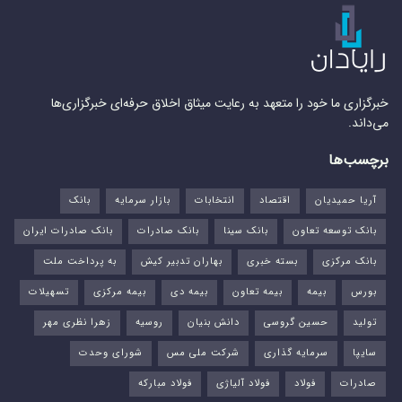
خبرگزاری ما خود را متعهد به رعایت میثاق اخلاق حرفه‌ای خبرگزاری‌ها
می‌داند.
برچسب‌ها
آریا حمیدیان
اقتصاد
انتخابات
بازار سرمایه
بانک
بانک توسعه تعاون
بانک سینا
بانک صادرات
بانک صادرات ایران
بانک مرکزی
بسته خبری
بهاران تدبیر کیش
به پرداخت ملت
بورس‌
بیمه
بیمه تعاون
بیمه دی
بیمه مرکزی
تسهیلات
تولید
حسین گروسی
دانش بنیان
روسیه
زهرا نظری مهر
سایپا
سرمایه گذاری
شرکت ملی مس
شورای وحدت
صادرات
فولاد
فولاد آلیاژی
فولاد مبارکه