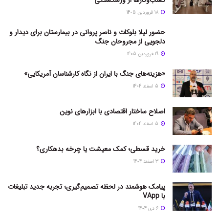
18 فروردین 1405
حضور لیلا بلوکات و ناصر پروانی در بیمارستان برای دیدار و
دلجویی از مجروحان جنگ
19 فروردین 1405
«هزینه‌های جنگ با ایران از نگاه کارشناسان آمریکایی»
5 اسفند 1404
اصلاح ساختار اقتصادی با ابزارهای نوین
5 اسفند 1404
خرید قسطی؛ کمک معیشت یا چرخه بدهکاری؟
3 اسفند 1404
پیامک هوشمند در لحظه تصمیم‌گیری؛ تجربه جدید تبلیغات
با VApp
6 دی 1404