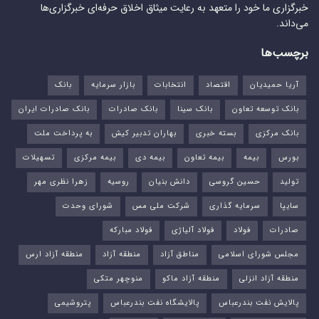
خبرگزاری ما خود را متعهد به رعایت میثاق اخلاق حرفه‌ای خبرگزاری‌ها
می‌داند.
برچسب‌ها
آریا حمیدیان
اقتصاد
انتخابات
بازار سرمایه
بانک
بانک توسعه تعاون
بانک سینا
بانک صادرات
بانک صادرات ایران
بانک مرکزی
بسته خبری
بهاران تدبیر کیش
به پرداخت ملت
بورس‌
بیمه
بیمه تعاون
بیمه دی
بیمه مرکزی
تسهیلات
تولید
حسین گروسی
دانش بنیان
روسیه
زهرا نظری مهر
سایپا
سرمایه گذاری
شرکت ملی مس
شورای وحدت
صادرات
فولاد
فولاد آلیاژی
فولاد مبارکه
مجلس شورای اسلامی
مناطق آزاد
منطقه آزاد
منطقه آزاد ارس
منطقه آزاد انزلی
منطقه آزاد ماکو
منوچهر متکی
پالایش نفت بندرعباس
پالایشگاه نفت بندرعباس
پتروشیمی