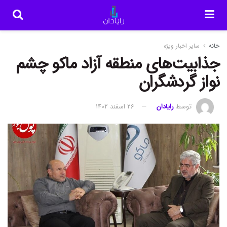
خانه
سایر اخبار ویژه
جذابیت‌های منطقه آزاد ماکو چشم
نواز گردشگران
توسط
رایادان
26 اسفند 1402