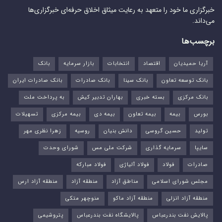
خبرگزاری ما خود را متعهد به رعایت میثاق اخلاق حرفه‌ای خبرگزاری‌ها
می‌داند.
برچسب‌ها
آریا حمیدیان
اقتصاد
انتخابات
بازار سرمایه
بانک
بانک توسعه تعاون
بانک سینا
بانک صادرات
بانک صادرات ایران
بانک مرکزی
بسته خبری
بهاران تدبیر کیش
به پرداخت ملت
بورس‌
بیمه
بیمه تعاون
بیمه دی
بیمه مرکزی
تسهیلات
تولید
حسین گروسی
دانش بنیان
روسیه
زهرا نظری مهر
سایپا
سرمایه گذاری
شرکت ملی مس
شورای وحدت
صادرات
فولاد
فولاد آلیاژی
فولاد مبارکه
مجلس شورای اسلامی
مناطق آزاد
منطقه آزاد
منطقه آزاد ارس
منطقه آزاد انزلی
منطقه آزاد ماکو
منوچهر متکی
پالایش نفت بندرعباس
پالایشگاه نفت بندرعباس
پتروشیمی