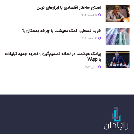
اصلاح ساختار اقتصادی با ابزارهای نوین
5 اسفند 1404
خرید قسطی؛ کمک معیشت یا چرخه بدهکاری؟
3 اسفند 1404
پیامک هوشمند در لحظه تصمیم‌گیری؛ تجربه جدید تبلیغات
با VApp
6 دی 1404