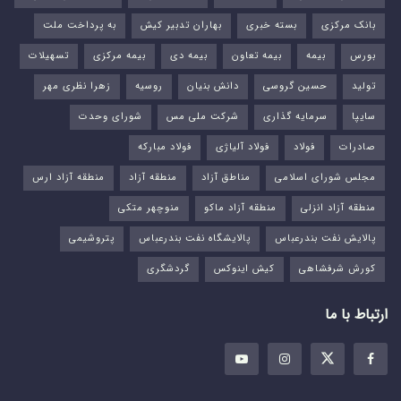
بانک مرکزی
بسته خبری
بهاران تدبیر کیش
به پرداخت ملت
بورس‌
بیمه
بیمه تعاون
بیمه دی
بیمه مرکزی
تسهیلات
تولید
حسین گروسی
دانش بنیان
روسیه
زهرا نظری مهر
سایپا
سرمایه گذاری
شرکت ملی مس
شورای وحدت
صادرات
فولاد
فولاد آلیاژی
فولاد مبارکه
مجلس شورای اسلامی
مناطق آزاد
منطقه آزاد
منطقه آزاد ارس
منطقه آزاد انزلی
منطقه آزاد ماکو
منوچهر متکی
پالایش نفت بندرعباس
پالایشگاه نفت بندرعباس
پتروشیمی
کورش شرفشاهی
کیش اینوکس
گردشگری
ارتباط با ما