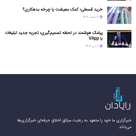
خرید قسطی؛ کمک معیشت یا چرخه بدهکاری؟
3 اسفند 1404
پیامک هوشمند در لحظه تصمیم‌گیری؛ تجربه جدید تبلیغات
با VApp
6 دی 1404
خبرگزاری ما خود را متعهد به رعایت میثاق اخلاق حرفه‌ای خبرگزاری‌ها
می‌داند.