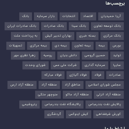
برچسب‌ها
آریا حمیدیان
اقتصاد
انتخابات
بازار سرمایه
بانک
بانک توسعه تعاون
بانک سینا
بانک صادرات
بانک صادرات ایران
بانک مرکزی
بسته خبری
بهاران تدبیر کیش
به پرداخت ملت
بورس‌
بیمه
بیمه تعاون
بیمه دی
بیمه مرکزی
تسهیلات
تولید
حسین گروسی
دانش بنیان
روسیه
زهرا نظری مهر
سایپا
سرمایه گذاری
شرکت ملی مس
شورای وحدت
صادرات
فولاد
فولاد آلیاژی
فولاد مبارکه
مجلس شورای اسلامی
مناطق آزاد
منطقه آزاد
منطقه آزاد ارس
منطقه آزاد انزلی
منطقه آزاد ماکو
منوچهر متکی
پالایش نفت بندرعباس
پالایشگاه نفت بندرعباس
پتروشیمی
کورش شرفشاهی
کیش اینوکس
گردشگری
ارتباط با ما