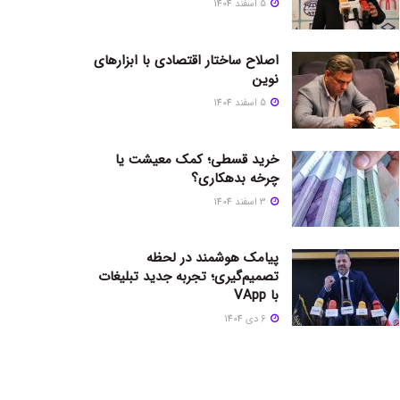
5 اسفند 1404
اصلاح ساختار اقتصادی با ابزارهای
نوین
5 اسفند 1404
خرید قسطی؛ کمک معیشت یا
چرخه بدهکاری؟
3 اسفند 1404
پیامک هوشمند در لحظه
تصمیم‌گیری؛ تجربه جدید تبلیغات
با VApp
6 دی 1404