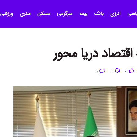
اسی
انرژی
بانک
بیمه
سرگرمی
مسکن
هنری
ورزشی
 اقتصاد دریا محور
0
0
0