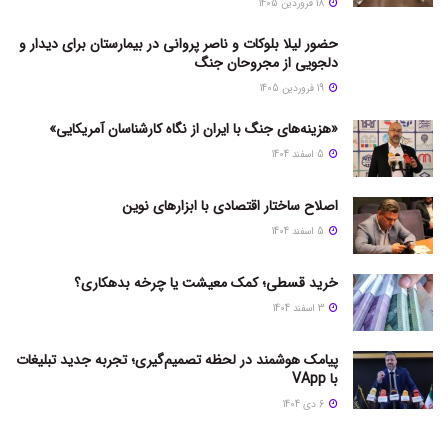
18 فروردین 1405
حضور لیلا بلوکات و ناصر پروانی در بیمارستان برای دیدار و
دلجویی از مجروحان جنگ
19 فروردین 1405
«هزینه‌های جنگ با ایران از نگاه کارشناسان آمریکایی»
5 اسفند 1404
اصلاح ساختار اقتصادی با ابزارهای نوین
5 اسفند 1404
خرید قسطی؛ کمک معیشت یا چرخه بدهکاری؟
3 اسفند 1404
پیامک هوشمند در لحظه تصمیم‌گیری؛ تجربه جدید تبلیغات
با VApp
6 دی 1404