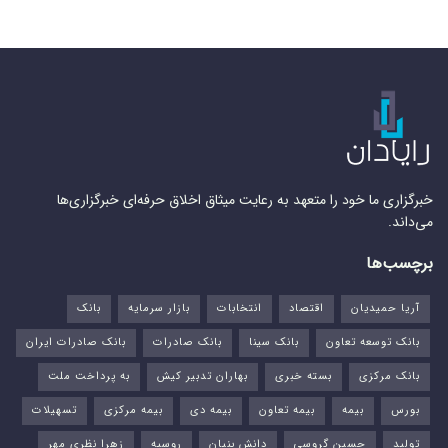
خبرگزاری ما خود را متعهد به رعایت میثاق اخلاق حرفه‌ای خبرگزاری‌ها
می‌داند.
برچسب‌ها
آریا حمیدیان
اقتصاد
انتخابات
بازار سرمایه
بانک
بانک توسعه تعاون
بانک سینا
بانک صادرات
بانک صادرات ایران
بانک مرکزی
بسته خبری
بهاران تدبیر کیش
به پرداخت ملت
بورس‌
بیمه
بیمه تعاون
بیمه دی
بیمه مرکزی
تسهیلات
تولید
حسین گروسی
دانش بنیان
روسیه
زهرا نظری مهر