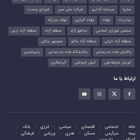
سایپا
سرمایه گذاری
شرکت ملی مس
شورای وحدت
صادرات
فولاد
فولاد آلیاژی
فولاد مبارکه
مجلس شورای اسلامی
مناطق آزاد
منطقه آزاد
منطقه آزاد ارس
منطقه آزاد انزلی
منطقه آزاد ماکو
منوچهر متکی
پالایش نفت بندرعباس
پالایشگاه نفت بندرعباس
پتروشیمی
کورش شرفشاهی
کیش اینوکس
گردشگری
ارتباط با ما
خانه
اجتماعی
اقتصادی
سیاسی
انرژی
بانک
بیمه
سرگرمی
مسکن
هنری
ورزشی
فرهنگی
گوناگون
تکنولوژی