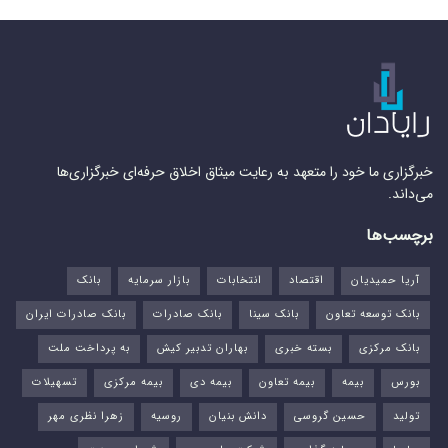
خبرگزاری ما خود را متعهد به رعایت میثاق اخلاق حرفه‌ای خبرگزاری‌ها
می‌داند.
برچسب‌ها
آریا حمیدیان
اقتصاد
انتخابات
بازار سرمایه
بانک
بانک توسعه تعاون
بانک سینا
بانک صادرات
بانک صادرات ایران
بانک مرکزی
بسته خبری
بهاران تدبیر کیش
به پرداخت ملت
بورس‌
بیمه
بیمه تعاون
بیمه دی
بیمه مرکزی
تسهیلات
تولید
حسین گروسی
دانش بنیان
روسیه
زهرا نظری مهر