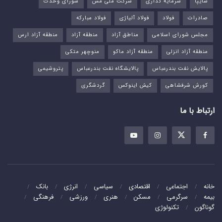
سایپا
سرمایه گذاری
شرکت ملی مس
شورای وحدت
صادرات
فولاد
فولاد آلیاژی
فولاد مبارکه
مجلس شورای اسلامی
مناطق آزاد
منطقه آزاد
منطقه آزاد ارس
منطقه آزاد انزلی
منطقه آزاد ماکو
منوچهر متکی
پالایش نفت بندرعباس
پالایشگاه نفت بندرعباس
پتروشیمی
کورش شرفشاهی
کیش اینوکس
گردشگری
ارتباط با ما
خانه
اجتماعی
اقتصادی
سیاسی
انرژی
بانک
بیمه
سرگرمی
مسکن
هنری
ورزشی
فرهنگی
گوناگون
تکنولوژی