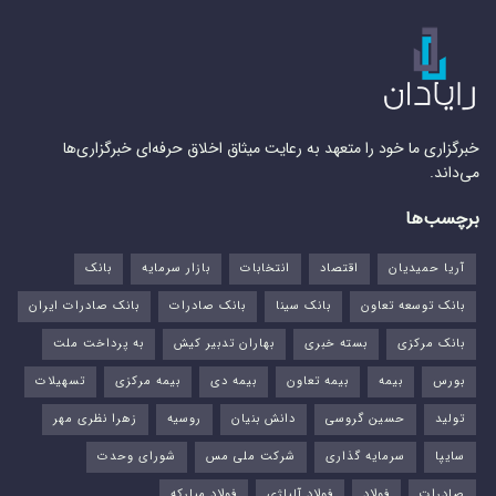
خبرگزاری ما خود را متعهد به رعایت میثاق اخلاق حرفه‌ای خبرگزاری‌ها
می‌داند.
برچسب‌ها
آریا حمیدیان
اقتصاد
انتخابات
بازار سرمایه
بانک
بانک توسعه تعاون
بانک سینا
بانک صادرات
بانک صادرات ایران
بانک مرکزی
بسته خبری
بهاران تدبیر کیش
به پرداخت ملت
بورس‌
بیمه
بیمه تعاون
بیمه دی
بیمه مرکزی
تسهیلات
تولید
حسین گروسی
دانش بنیان
روسیه
زهرا نظری مهر
سایپا
سرمایه گذاری
شرکت ملی مس
شورای وحدت
صادرات
فولاد
فولاد آلیاژی
فولاد مبارکه