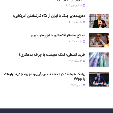
19 فروردین 1405
«هزینه‌های جنگ با ایران از نگاه کارشناسان آمریکایی»
5 اسفند 1404
اصلاح ساختار اقتصادی با ابزارهای نوین
5 اسفند 1404
خرید قسطی؛ کمک معیشت یا چرخه بدهکاری؟
3 اسفند 1404
پیامک هوشمند در لحظه تصمیم‌گیری؛ تجربه جدید تبلیغات
با VApp
6 دی 1404