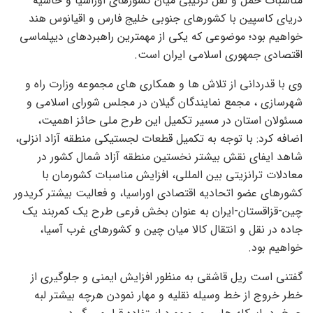
مناسبات حمل و نقل ترکیبی میان کشورهای اوراسیا و حاشیه
دریای کاسپین با کشورهای جنوبی خلیج فارس و اقیانوس هند
خواهیم بود؛ موضوعی که یکی از مهمترین راهبردهای دیپلماسی
اقتصادی جمهوری اسلامی ایران است.
وی با قدردانی از تلاش ها و همکاری های مجموعه وزارت راه و
شهرسازی ، مجمع نمایندگان گیلان در مجلس شورای اسلامی و
مسئولان استان در مسیر تکمیل این طرح ملی حائز اهمیت،
اضافه کرد: با توجه به تکمیل قطعات لجستیکی منطقه آزاد انزلی،
شاهد ایفای نقش بیشتر نخستین منطقه آزاد شمال کشور در
معادلات ترانزیتی بین المللی، افزایش مناسبات کشورمان با
کشورهای عضو اتحادیه اقتصادی اوراسیا، و فعالیت بیشتر کریدور
چین-قزاقستان-ایران به عنوان بخش فرعی طرح یک کمربند یک
جاده در نقل و انتقال کالا میان چین و کشورهای غرب آسیا،
خواهیم بود.
گفتنی است ریل قاشقی به منظور افزایش ایمنی و جلوگیری از
خطر خروج از خط وسیله نقلیه و مهار نمودن هرچه بیشتر لبه