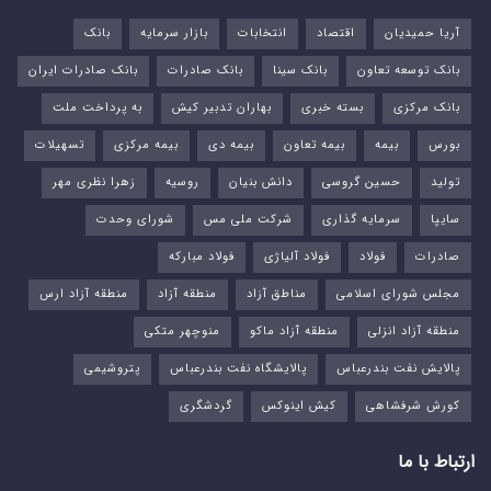
آریا حمیدیان
اقتصاد
انتخابات
بازار سرمایه
بانک
بانک توسعه تعاون
بانک سینا
بانک صادرات
بانک صادرات ایران
بانک مرکزی
بسته خبری
بهاران تدبیر کیش
به پرداخت ملت
بورس‌
بیمه
بیمه تعاون
بیمه دی
بیمه مرکزی
تسهیلات
تولید
حسین گروسی
دانش بنیان
روسیه
زهرا نظری مهر
سایپا
سرمایه گذاری
شرکت ملی مس
شورای وحدت
صادرات
فولاد
فولاد آلیاژی
فولاد مبارکه
مجلس شورای اسلامی
مناطق آزاد
منطقه آزاد
منطقه آزاد ارس
منطقه آزاد انزلی
منطقه آزاد ماکو
منوچهر متکی
پالایش نفت بندرعباس
پالایشگاه نفت بندرعباس
پتروشیمی
کورش شرفشاهی
کیش اینوکس
گردشگری
ارتباط با ما