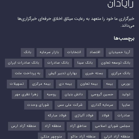
خبرگزاری ما خود را متعهد به رعایت میثاق اخلاق حرفه‌ای خبرگزاری‌ها
می‌داند.
برچسب‌ها
آریا حمیدیان
اقتصاد
انتخابات
بازار سرمایه
بانک
بانک توسعه تعاون
بانک سینا
بانک صادرات
بانک صادرات ایران
بانک مرکزی
بسته خبری
بهاران تدبیر کیش
به پرداخت ملت
بورس‌
بیمه
بیمه تعاون
بیمه دی
بیمه مرکزی
تسهیلات
تولید
حسین گروسی
دانش بنیان
روسیه
زهرا نظری مهر
سایپا
سرمایه گذاری
شرکت ملی مس
شورای وحدت
صادرات
فولاد
فولاد آلیاژی
فولاد مبارکه
مجلس شورای اسلامی
مناطق آزاد
منطقه آزاد
منطقه آزاد ارس
منطقه آزاد انزلی
منطقه آزاد ماکو
منوچهر متکی