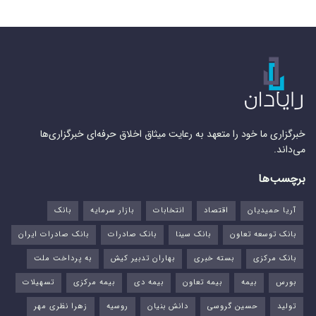
خبرگزاری ما خود را متعهد به رعایت میثاق اخلاق حرفه‌ای خبرگزاری‌ها
می‌داند.
برچسب‌ها
آریا حمیدیان
اقتصاد
انتخابات
بازار سرمایه
بانک
بانک توسعه تعاون
بانک سینا
بانک صادرات
بانک صادرات ایران
بانک مرکزی
بسته خبری
بهاران تدبیر کیش
به پرداخت ملت
بورس‌
بیمه
بیمه تعاون
بیمه دی
بیمه مرکزی
تسهیلات
تولید
حسین گروسی
دانش بنیان
روسیه
زهرا نظری مهر