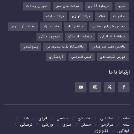
سایپا
سرمایه گذاری
شرکت ملی مس
شورای وحدت
صادرات
فولاد
فولاد آلیاژی
فولاد مبارکه
مجلس شورای اسلامی
مناطق آزاد
منطقه آزاد
منطقه آزاد ارس
منطقه آزاد انزلی
منطقه آزاد ماکو
منوچهر متکی
پالایش نفت بندرعباس
پالایشگاه نفت بندرعباس
پتروشیمی
کورش شرفشاهی
کیش اینوکس
گردشگری
ارتباط با ما
خانه
اجتماعی
اقتصادی
سیاسی
انرژی
بانک
بیمه
سرگرمی
مسکن
هنری
ورزشی
فرهنگی
گوناگون
تکنولوژی